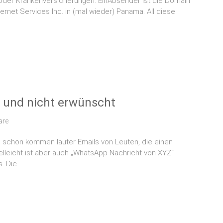
t oder Krankenversicherungen. EinAbsender ist die Domain
nternet Services Inc. in (mal wieder) Panama. All diese
 und nicht erwünscht
are
 schon kommen lauter Emails von Leuten, die einen
ielleicht ist aber auch „WhatsApp Nachricht von XYZ“
. Die