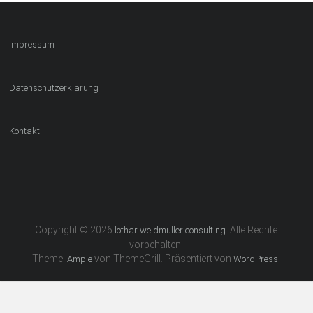
Impressum
Datenschutzerklärung
Kontakt
Copyright © 2026
. Alle Rechte
lothar weidmüller consulting
vorbehalten.
Theme:
von ThemeGrill. Präsentiert von
.
Ample
WordPress