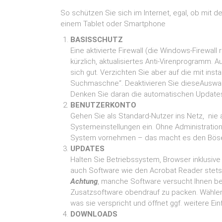
Land
So schützen Sie sich im Internet, egal, ob mit
einem Tablet oder Smartphone
BASISSCHUTZ
Eine aktivierte Firewall (die Windows-Firewall r
kürzlich, aktualisiertes Anti-Virenprogramm. 
sich gut. Verzichten Sie aber auf die mit ins
Suchmaschne“. Deaktivieren Sie dieseAuswahlh
Denken Sie daran die automatischen Updates 
BENUTZERKONTO
Gehen Sie als Standard-Nutzer ins Netz, nie a
Systemeinstellungen ein. Ohne Administrati
System vornehmen – das macht es den Böse
UPDATES
Halten Sie Betriebssystem, Browser inklusive 
auch Software wie den Acrobat Reader stets 
Achtung
, manche Software versucht Ihnen bei
Zusatzsoftware obendrauf zu packen. Wählen 
was sie verspricht und öffnet ggf. weitere Ein
DOWNLOADS