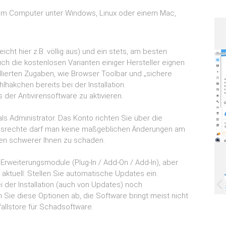
 dem Computer unter Windows, Linux oder einem Mac,
eicht hier z.B. völlig aus) und ein stets, am besten
Auch die kostenlosen Varianten einiger Hersteller eignen
tallierten Zugaben, wie Browser Toolbar und „sichere
äkchen bereits bei der Installation.
der Antivirensoftware zu aktivieren.
ls Administrator. Das Konto richten Sie über die
onsrechte darf man keine maßgeblichen Änderungen am
n schwerer Ihnen zu schaden.
Erweiterungsmodule (Plug-ln / Add-On / Add-In), aber
aktuell. Stellen Sie automatische Updates ein.
 der Installation (auch von Updates) noch
Sie diese Optionen ab, die Software bringt meist nicht
fallstore für Schadsoftware.