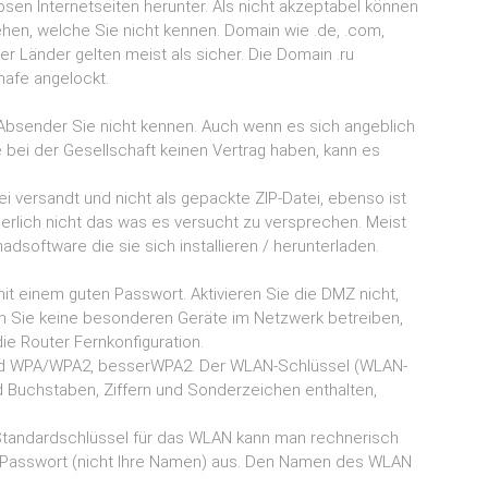
sen lnternetseiten herunter. Als nicht akzeptabel können
en, welche Sie nicht kennen. Domain wie .de, .com,
cher Länder gelten meist als sicher. Die Domain .ru
hafe angelockt.
 Absender Sie nicht kennen. Auch wenn es sich angeblich
 bei der Gesellschaft keinen Vertrag haben, kann es
 versandt und nicht als gepackte ZIP-Datei, ebenso ist
rlich nicht das was es versucht zu versprechen. Meist
software die sie sich installieren / herunterladen.
it einem guten Passwort. Aktivieren Sie die DMZ nicht,
nn Sie keine besonderen Geräte im Netzwerk betreiben,
die Router Fernkonfiguration.
ard WPA/WPA2, besserWPA2. Der WLAN-Schlüssel (WLAN-
nd Buchstaben, Ziffern und Sonderzeichen enthalten,
 Standardschlüssel für das WLAN kann man rechnerisch
es Passwort (nicht Ihre Namen) aus. Den Namen des WLAN