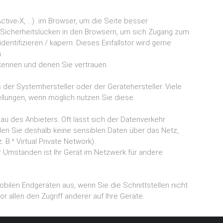
Active-X, …) im Browser, um die Seite besser
 Sicherheitslücken in den Browsern, um sich Zugang zum
ntifizieren / kapern. Dieses Einfallstor wird gerne
.
e kennen und denen Sie vertrauen.
 der Systemhersteller oder der Gerätehersteller. Viele
llungen, wenn möglich nutzen Sie diese.
au des Anbieters. Oft lässt sich der Datenverkehr
en Sie deshalb keine sensiblen Daten über das Netz,
 B.^ Virtual Private Network).
er Umständen ist lhr Gerät im Netzwerk für andere
bilen Endgeräten aus, wenn Sie die Schnittstellen nicht
r allen den Zugriff anderer auf Ihre Geräte.