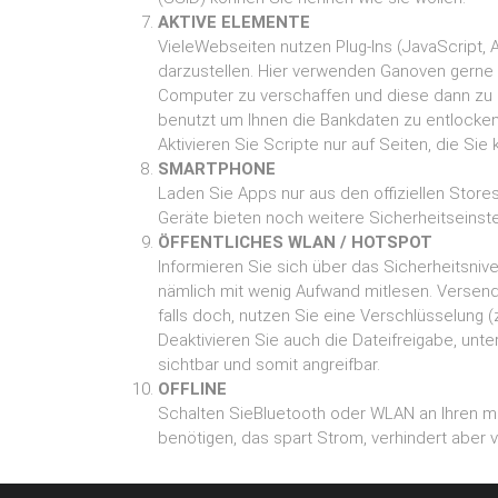
AKTlVE ELEMENTE
VieleWebseiten nutzen Plug-lns (JavaScript, 
darzustellen. Hier verwenden Ganoven gerne
Computer zu verschaffen und diese dann zu ide
benutzt um Ihnen die Bankdaten zu entlocken
Aktivieren Sie Scripte nur auf Seiten, die Si
SMARTPHONE
Laden Sie Apps nur aus den offiziellen Stores
Geräte bieten noch weitere Sicherheitseinste
ÖFFENTLlCHES WLAN / HOTSPOT
Informieren Sie sich über das Sicherheitsnive
nämlich mit wenig Aufwand mitlesen. Versend
falls doch, nutzen Sie eine Verschlüsselung (z.
Deaktivieren Sie auch die Dateifreigabe, unt
sichtbar und somit angreifbar.
OFFLlNE
Schalten SieBluetooth oder WLAN an lhren mo
benötigen, das spart Strom, verhindert aber vo