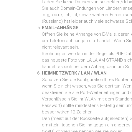
Laden Sie keine Dateien von suspekten/dubio
Sie auch Domain-Endungen von Ländern anseh
.org, .cu.uk, .ch, .at, sowie weiterer Europäis
(Russland) hat leider auch viele schwarze Sc
EMAIL-ANHÄNGE
Öffnen Sie keine Anhänge von E-Mails, deren
um Telefonrechnungen o.ä. handelt. Wenn Sie
nicht relevant sein.
Rechnungen werden in der Regel als PDF-Datei
das neueste Foto von LAILA AM STRAND siche
handelt es sich bei dem Anhang dann um Schad
HElMNETZWERK / LAN / WLAN
Schützen Sie die Konfiguration Ihres Router m
wenn Sie nicht wissen, was Sie dort tun. We
deaktiviren Sie alle Port-Weiterleitungen und 
Verschlüsseln Sie lhr WLAN mit dem Stand
Passwort) sollte mindestens 8-stellig sein u
besser wären 12-Zeichen.
Den (meist auf der Rückseite aufgeklebten)
ermitteln, tauchen Sie ihn gegen ein ander
(SSID) können Sie nennen wie sie wollen.