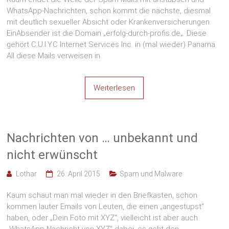
WhatsApp-Nachrichten, schon kommt die nächste, diesmal
mit deutlich sexueller Absicht oder Krankenversicherungen.
EinAbsender ist die Domain „erfolg-durch-profis.de„. Diese
gehört C.U.I.Y.C Internet Services Inc. in (mal wieder) Panama.
All diese Mails verweisen in
Weiterlesen
Nachrichten von … unbekannt und
nicht erwünscht
Lothar
26. April 2015
Spam und Malware
Kaum schaut man mal wieder in den Briefkasten, schon
kommen lauter Emails von Leuten, die einen „angestupst“
haben, oder „Dein Foto mit XYZ“, vielleicht ist aber auch
„WhatsApp Nachricht von XYZ“ dabei, es geht den