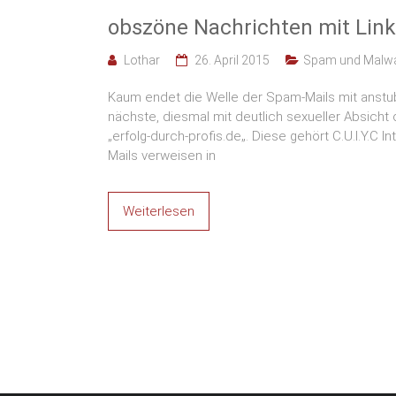
Land
obszöne Nachrichten mit Links
Lothar
26. April 2015
Spam und Malw
Kaum endet die Welle der Spam-Mails mit anst
nächste, diesmal mit deutlich sexueller Absich
„erfolg-durch-profis.de„. Diese gehört C.U.I.Y.C I
Mails verweisen in
Weiterlesen